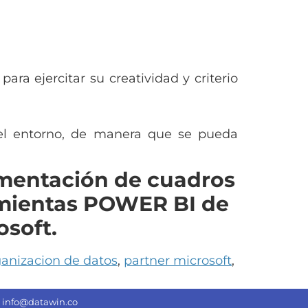
ra ejercitar su creatividad y criterio
 del entorno, de manera que se pueda
lementación
de cuadros
mientas
POWER BI de
soft.
ganizacion de datos
,
partner microsoft
,
info@datawin.co