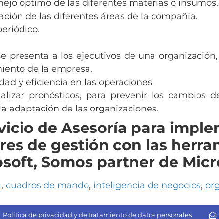
anejo óptimo de las diferentes materias o insumos.
gración de las diferentes áreas de la compañía.
periódico.
presenta a los ejecutivos de una organización, pa
miento de la empresa.
ad y eficiencia en las operaciones.
alizar pronósticos, para prevenir los cambios
l la adaptación de las organizaciones.
rvicio de Asesoría para imp
res de gestión con las
herra
osoft,
Somos partner de Micro
a
,
cuadros de mando
,
inteligencia de negocios
,
or
Política de privacidad y de tratamiento de datos personales