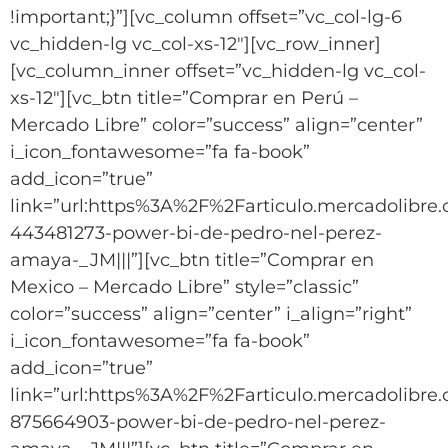
!important;}”][vc_column offset=”vc_col-lg-6
vc_hidden-lg vc_col-xs-12″][vc_row_inner]
[vc_column_inner offset=”vc_hidden-lg vc_col-
xs-12″][vc_btn title=”Comprar en Perú –
Mercado Libre” color=”success” align=”center”
i_icon_fontawesome=”fa fa-book”
add_icon=”true”
link=”url:https%3A%2F%2Farticulo.mercadolibr
443481273-power-bi-de-pedro-nel-perez-
amaya-_JM|||”][vc_btn title=”Comprar en
Mexico – Mercado Libre” style=”classic”
color=”success” align=”center” i_align=”right”
i_icon_fontawesome=”fa fa-book”
add_icon=”true”
link=”url:https%3A%2F%2Farticulo.mercadolib
875664903-power-bi-de-pedro-nel-perez-