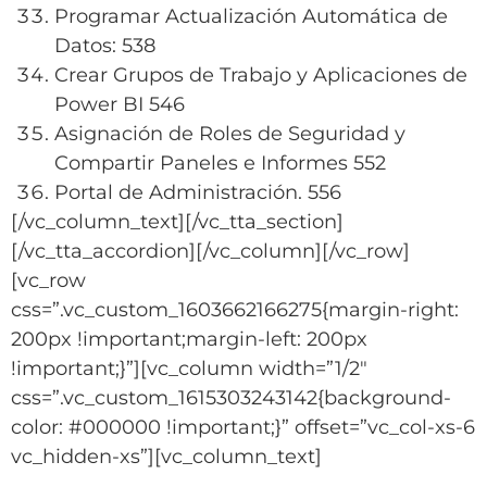
Programar Actualización Automática de
Datos: 538
Crear Grupos de Trabajo y Aplicaciones de
Power BI 546
Asignación de Roles de Seguridad y
Compartir Paneles e Informes 552
Portal de Administración. 556
[/vc_column_text][/vc_tta_section]
[/vc_tta_accordion][/vc_column][/vc_row]
[vc_row
css=”.vc_custom_1603662166275{margin-right:
200px !important;margin-left: 200px
!important;}”][vc_column width=”1/2″
css=”.vc_custom_1615303243142{background-
color: #000000 !important;}” offset=”vc_col-xs-6
vc_hidden-xs”][vc_column_text]