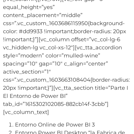
equal_height=”yes”
content_placement=”middle”
css=”.vc_custom_1603686115950{background-
color: #dd9933 !important;border-radius: 20px
!important;}”][vc_column offset=”vc_col-lg-6
vc_hidden-lg vc_col-xs-12″][vc_tta_accordion
style=”modern” color=”mulled-wine”
spacing=”10″ gap=”10″ c_align=”center”
active_section=”1″
css=”.vc_custom_1603663108404{border-radius:
20px !important;}”][vc_tta_section title=”Parte I
El Entorno de Power BI”
tab_id=”1615302102085-882cb14f-3cbb”]
[vc_column_text]
Entorno Online de Power BI 3
Entorno Power BI Desktop “la Fabrica de