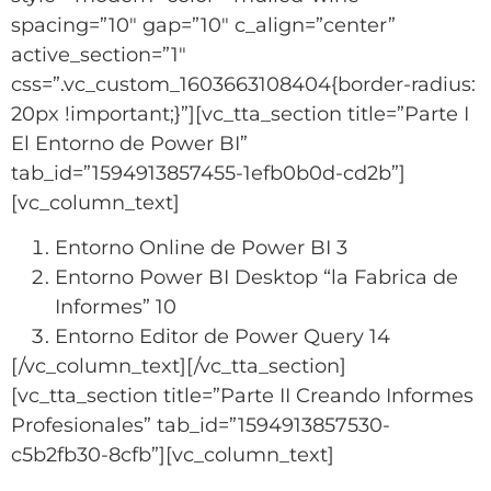
spacing=”10″ gap=”10″ c_align=”center”
active_section=”1″
css=”.vc_custom_1603663108404{border-radius:
20px !important;}”][vc_tta_section title=”Parte I
El Entorno de Power BI”
tab_id=”1594913857455-1efb0b0d-cd2b”]
[vc_column_text]
Entorno Online de Power BI 3
Entorno Power BI Desktop “la Fabrica de
Informes” 10
Entorno Editor de Power Query 14
[/vc_column_text][/vc_tta_section]
[vc_tta_section title=”Parte II Creando Informes
Profesionales” tab_id=”1594913857530-
c5b2fb30-8cfb”][vc_column_text]