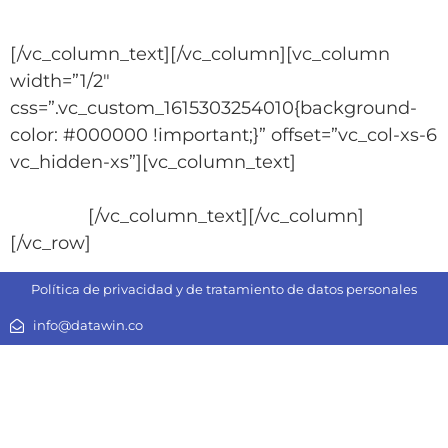
Archivos para Practicar
Power BI.zip
[/vc_column_text][/vc_column][vc_column
width=”1/2″
css=”.vc_custom_1615303254010{background-
color: #000000 !important;}” offset=”vc_col-xs-6
vc_hidden-xs”][vc_column_text]
Archivo para
practicar Aprender a Crear un Informe desde
Excel
.zip
[/vc_column_text][/vc_column]
[/vc_row]
Política de privacidad y de tratamiento de datos personales
info@datawin.co