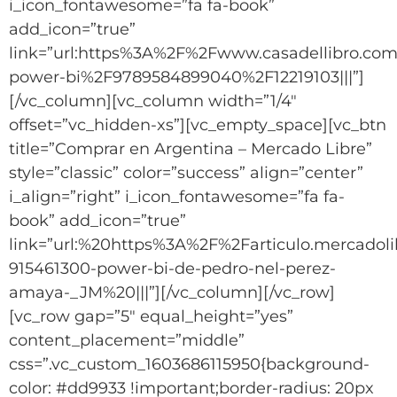
i_icon_fontawesome=”fa fa-book”
add_icon=”true”
link=”url:https%3A%2F%2Fwww.casadellibro.com
power-bi%2F9789584899040%2F12219103|||”]
[/vc_column][vc_column width=”1/4″
offset=”vc_hidden-xs”][vc_empty_space][vc_btn
title=”Comprar en Argentina – Mercado Libre”
style=”classic” color=”success” align=”center”
i_align=”right” i_icon_fontawesome=”fa fa-
book” add_icon=”true”
link=”url:%20https%3A%2F%2Farticulo.mercadol
915461300-power-bi-de-pedro-nel-perez-
amaya-_JM%20|||”][/vc_column][/vc_row]
[vc_row gap=”5″ equal_height=”yes”
content_placement=”middle”
css=”.vc_custom_1603686115950{background-
color: #dd9933 !important;border-radius: 20px