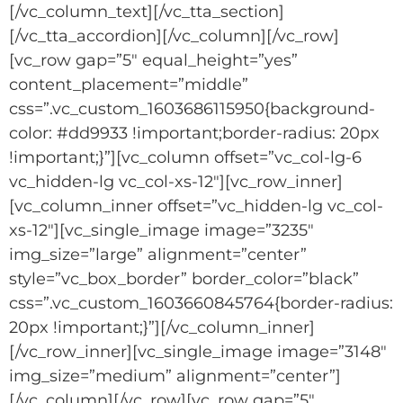
[/vc_column_text][/vc_tta_section]
[/vc_tta_accordion][/vc_column][/vc_row]
[vc_row gap=”5″ equal_height=”yes”
content_placement=”middle”
css=”.vc_custom_1603686115950{background-
color: #dd9933 !important;border-radius: 20px
!important;}”][vc_column offset=”vc_col-lg-6
vc_hidden-lg vc_col-xs-12″][vc_row_inner]
[vc_column_inner offset=”vc_hidden-lg vc_col-
xs-12″][vc_single_image image=”3235″
img_size=”large” alignment=”center”
style=”vc_box_border” border_color=”black”
css=”.vc_custom_1603660845764{border-radius:
20px !important;}”][/vc_column_inner]
[/vc_row_inner][vc_single_image image=”3148″
img_size=”medium” alignment=”center”]
[/vc_column][/vc_row][vc_row gap=”5″