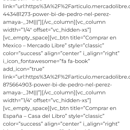
link=”url:https%3A%2F%2Farticulo.mercadolibr
443481273-power-bi-de-pedro-nel-perez-
amaya-_JM|||”][/vc_column][vc_column
width=”1/4″ offset=”vc_hidden-xs”]
[vc_empty_space][vc_btn title=”Comprar en
Mexico – Mercado Libre” style=”classic”
color=”success” align=”center” i_align=”right”
i_icon_fontawesome=”fa fa-book”
add_icon=”true”
link=”url:https%3A%2F%2Farticulo.mercadolib
875664903-power-bi-de-pedro-nel-perez-
amaya-_JM|||”][/vc_column][vc_column
width=”1/4″ offset=”vc_hidden-xs”]
[vc_empty_space][vc_btn title=”Comprar en
España – Casa del Libro” style=”classic”
color=”success” align=”center” i_align=”right”