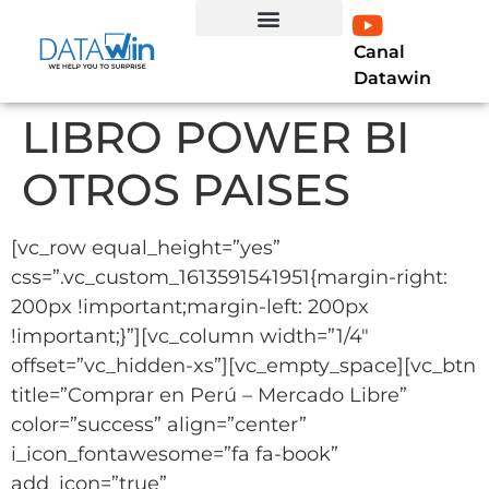
Canal
EXPERTO EN LÍNEA
Curso Profesional Power BI
LIBRO POWER BI
Datawin
LIBRO POWER BI
OTROS PAISES
[vc_row equal_height=”yes”
css=”.vc_custom_1613591541951{margin-right:
200px !important;margin-left: 200px
!important;}”][vc_column width=”1/4″
offset=”vc_hidden-xs”][vc_empty_space][vc_btn
title=”Comprar en Perú – Mercado Libre”
color=”success” align=”center”
i_icon_fontawesome=”fa fa-book”
add_icon=”true”