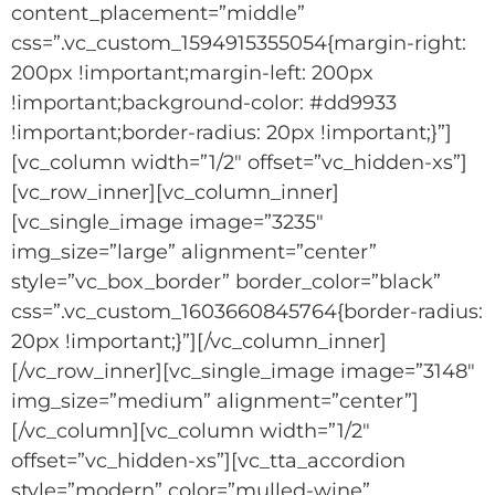
content_placement=”middle”
css=”.vc_custom_1594915355054{margin-right:
200px !important;margin-left: 200px
!important;background-color: #dd9933
!important;border-radius: 20px !important;}”]
[vc_column width=”1/2″ offset=”vc_hidden-xs”]
[vc_row_inner][vc_column_inner]
[vc_single_image image=”3235″
img_size=”large” alignment=”center”
style=”vc_box_border” border_color=”black”
css=”.vc_custom_1603660845764{border-radius:
20px !important;}”][/vc_column_inner]
[/vc_row_inner][vc_single_image image=”3148″
img_size=”medium” alignment=”center”]
[/vc_column][vc_column width=”1/2″
offset=”vc_hidden-xs”][vc_tta_accordion
style=”modern” color=”mulled-wine”