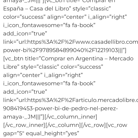
amaya-_JM|||”][vc_btn title=”Comprar en
España – Casa del Libro” style=”classic”
color=”success” align=”center” i_align=”right”
i_icon_fontawesome=”fa fa-book”
add_icon=”true”
link=”url:https%3A%2F%2Fwww.casadellibro.com
power-bi%2F9789584899040%2F12219103|||”]
[vc_btn title=”Comprar en Argentina – Mercado
Libre” style=”classic” color=”success”
align=”center” i_align=”right”
i_icon_fontawesome=”fa fa-book”
add_icon=”true”
link=”url:https%3A%2F%2Farticulo.mercadolibr
908419453-power-bi-de-pedro-nel-perez-
amaya-_JM|||”][/vc_column_inner]
[/vc_row_inner][/vc_column][/vc_row][vc_row
gap=”5″ equal_height=”yes”