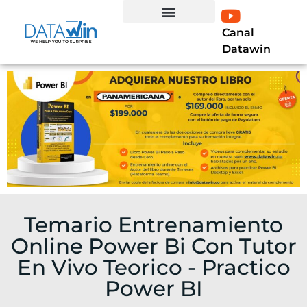
Canal
EXPERTO EN LÍNEA
Curso Profesional Power BI
LIBRO POWER BI
Datawin
Temario Entrenamiento
Online Power Bi Con Tutor
En Vivo Teorico - Practico
Power BI