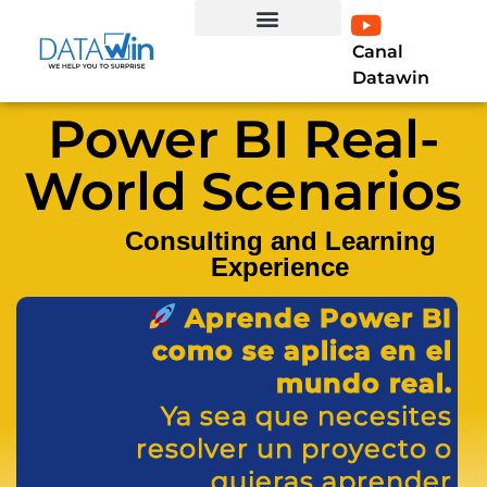
Canal
EXPERTO EN LÍNEA
Curso Profesional Power BI
LIBRO POWER BI
Datawin
Power BI Real-
World Scenarios
Consulting and Learning
Experience
Aprende Power BI
como se aplica en el
mundo real.
Ya sea que necesites
resolver un proyecto o
quieras aprender