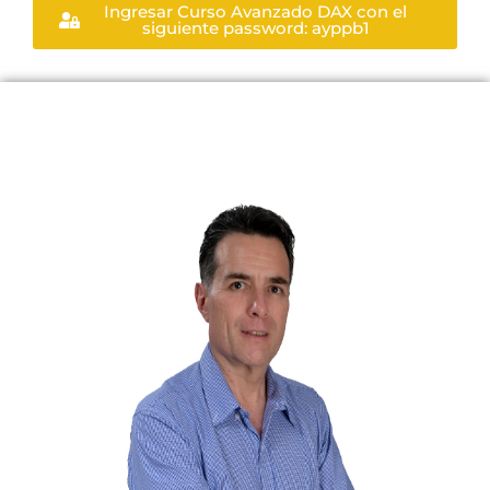
Ingresar Curso Avanzado DAX con el
siguiente password: ayppb1