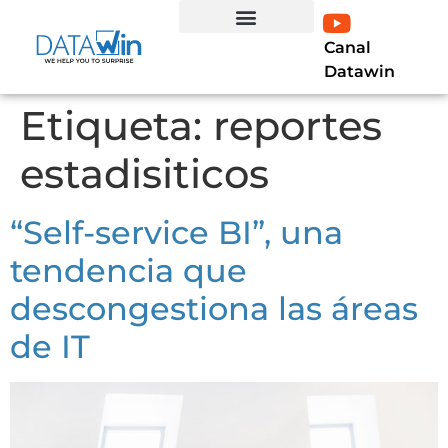
Canal
EXPERTO EN LÍNEA
Curso Profesional Power BI
LIBRO POWER BI
Datawin
Etiqueta:
reportes
estadisiticos
“Self-service BI”, una
tendencia que
descongestiona las áreas
de IT